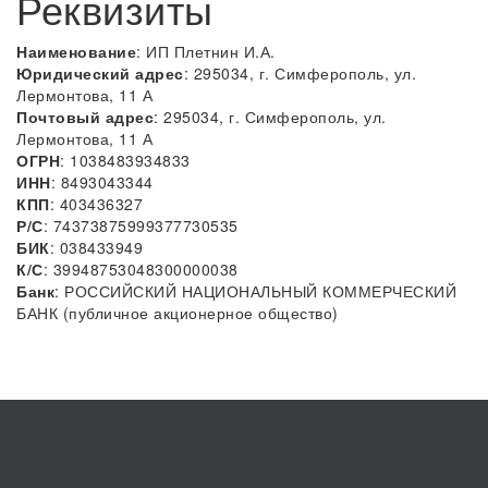
Реквизиты
Наименование
: ИП Плетнин И.А.
Юридический адрес
: 295034, г. Симферополь, ул.
Лермонтова, 11 А
Почтовый адрес
: 295034, г. Симферополь, ул.
Лермонтова, 11 А
ОГРН
: 1038483934833
ИНН
: 8493043344
КПП
: 403436327
Р/С
: 74373875999377730535
БИК
: 038433949
К/С
: 39948753048300000038
Банк
: РОССИЙСКИЙ НАЦИОНАЛЬНЫЙ КОММЕРЧЕСКИЙ
БАНК (публичное акционерное общество)